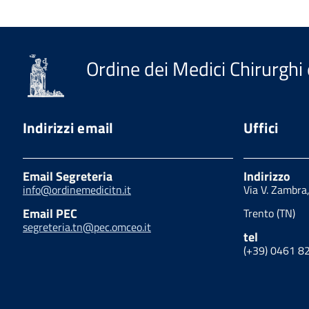
Ordine dei Medici Chirurghi 
Indirizzi email
Uffici
Email Segreteria
Indirizzo
info@ordinemedicitn.it
Via V. Zambra
Email PEC
Trento (TN)
segreteria.tn@pec.omceo.it
tel
(+39) 0461 8