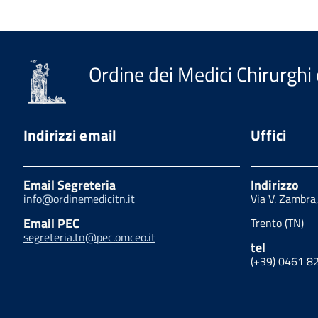
Ordine dei Medici Chirurghi 
Indirizzi email
Uffici
Email Segreteria
Indirizzo
info@ordinemedicitn.it
Via V. Zambra
Email PEC
Trento (TN)
segreteria.tn@pec.omceo.it
tel
(+39) 0461 8