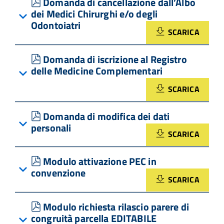
pdf
Domanda di cancellazione dall’Albo
dei Medici Chirurghi e/o degli
Odontoiatri
SCARICA
pdf
Domanda di iscrizione al Registro
delle Medicine Complementari
SCARICA
pdf
Domanda di modifica dei dati
personali
SCARICA
pdf
Modulo attivazione PEC in
convenzione
SCARICA
pdf
Modulo richiesta rilascio parere di
congruità parcella EDITABILE