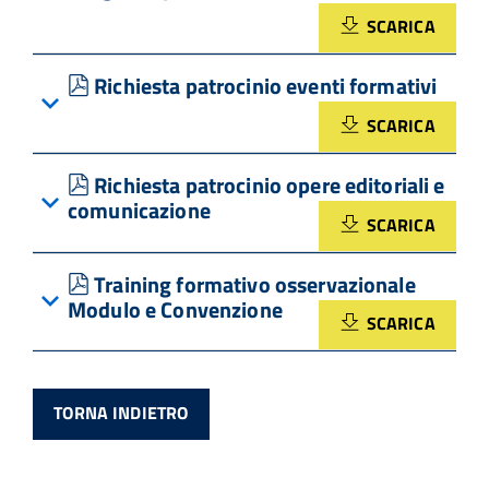
SCARICA
pdf
Richiesta patrocinio eventi formativi
SCARICA
pdf
Richiesta patrocinio opere editoriali e
comunicazione
SCARICA
pdf
Training formativo osservazionale
Modulo e Convenzione
SCARICA
TORNA INDIETRO