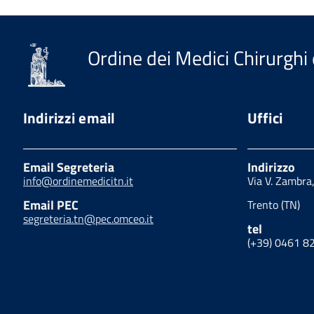
Ordine dei Medici Chirurghi 
Indirizzi email
Uffici
Email Segreteria
Indirizzo
info@ordinemedicitn.it
Via V. Zambra
Email PEC
Trento (TN)
segreteria.tn@pec.omceo.it
tel
(+39) 0461 8