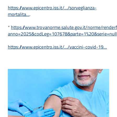
https://www.epicentro.iss.it/…/sorveglianza-
mortalita…
.
*
https://www.trovanorme.salute.gov.it/norme/rende
anno=2025&codLeg=107678&parte=1%20&serie=null
https://www.epicentro.iss.it/…/vaccini-covid-19…