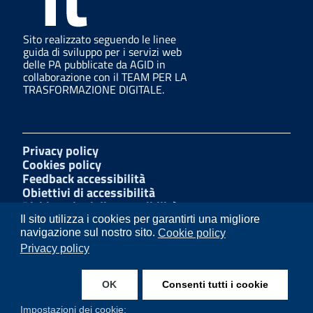
Sito realizzato seguendo le linee
guida di sviluppo per i servizi web
delle PA pubblicate da AGID in
collaborazione con il TEAM PER LA
TRASFORMAZIONE DIGITALE.
Privacy policy
Cookies policy
Feedback accessibilità
Obiettivi di accessibilità
Dichiarazioni di accessibilità
Amministrazione Trasparente
Il sito utilizza i cookies per garantirti una migliore
Mappa del sito
navigazione sul nostro sito.
Cookie policy
Segnalazioni di illecito
Privacy policy
W3C Css
OK
Consenti tutti i cookie
Instagram
Facebook
Impostazioni dei cookie: