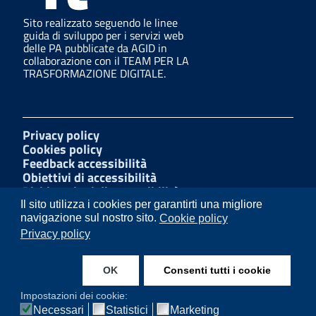
Sito realizzato seguendo le linee
guida di sviluppo per i servizi web
delle PA pubblicate da AGID in
collaborazione con il TEAM PER LA
TRASFORMAZIONE DIGITALE.
Privacy policy
Cookies policy
Feedback accessibilità
Obiettivi di accessibilità
Dichiarazioni di accessibilità
Amministrazione Trasparente
Il sito utilizza i cookies per garantirti una migliore
Mappa del sito
navigazione sul nostro sito.
Cookie policy
Segnalazioni di illecito
Privacy policy
W3C Css
OK
Consenti tutti i cookie
Instagram
Facebook
Impostazioni dei cookie:
Necessari
Statistici
Marketing