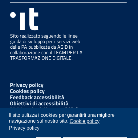
Sito realizzato seguendo le linee
guida di sviluppo per i servizi web
delle PA pubblicate da AGID in
collaborazione con il TEAM PER LA
TRASFORMAZIONE DIGITALE.
Privacy policy
Cookies policy
Feedback accessibilità
Obiettivi di accessibilità
Dichiarazioni di accessibilità
Amministrazione Trasparente
Il sito utilizza i cookies per garantirti una migliore
Mappa del sito
navigazione sul nostro sito.
Cookie policy
Segnalazioni di illecito
Privacy policy
W3C Css