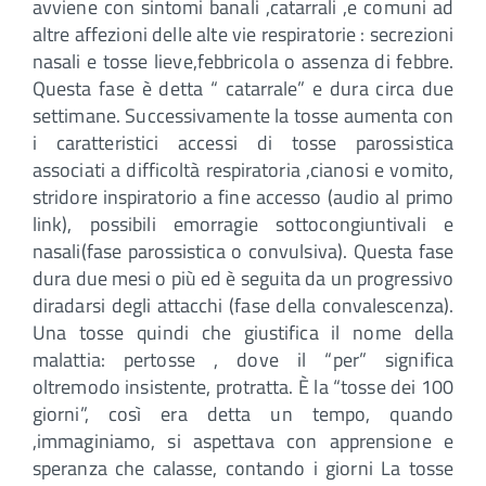
avviene con sintomi banali ,catarrali ,e comuni ad
altre affezioni delle alte vie respiratorie : secrezioni
nasali e tosse lieve,febbricola o assenza di febbre.
Questa fase è detta “ catarrale” e dura circa due
settimane. Successivamente la tosse aumenta con
i caratteristici accessi di tosse parossistica
associati a difficoltà respiratoria ,cianosi e vomito,
stridore inspiratorio a fine accesso (audio al primo
link), possibili emorragie sottocongiuntivali e
nasali(fase parossistica o convulsiva). Questa fase
dura due mesi o più ed è seguita da un progressivo
diradarsi degli attacchi (fase della convalescenza).
Una tosse quindi che giustifica il nome della
malattia: pertosse , dove il “per” significa
oltremodo insistente, protratta. È la “tosse dei 100
giorni”, così era detta un tempo, quando
,immaginiamo, si aspettava con apprensione e
speranza che calasse, contando i giorni La tosse