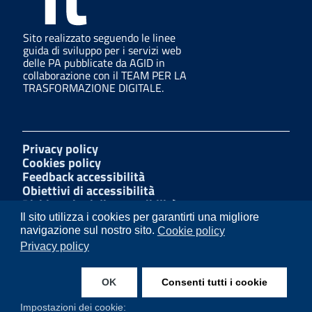
Sito realizzato seguendo le linee
guida di sviluppo per i servizi web
delle PA pubblicate da AGID in
collaborazione con il TEAM PER LA
TRASFORMAZIONE DIGITALE.
Privacy policy
Cookies policy
Feedback accessibilità
Obiettivi di accessibilità
Dichiarazioni di accessibilità
Amministrazione Trasparente
Il sito utilizza i cookies per garantirti una migliore
Mappa del sito
navigazione sul nostro sito.
Cookie policy
Segnalazioni di illecito
Privacy policy
W3C Css
OK
Consenti tutti i cookie
Instagram
Facebook
Impostazioni dei cookie: