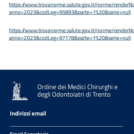
https://www.trovanorme.salute.gov.it/norme/render
anno=2023&codLeg=95893&parte=1%20&serie=null
https://www.trovanorme.salute.gov.it/norme/render
anno=2023&codLeg=97178&parte=1%20&serie=null
Ordine dei Medici Chirurghi e
degli Odontoiatri di Trento
Indirizzi email