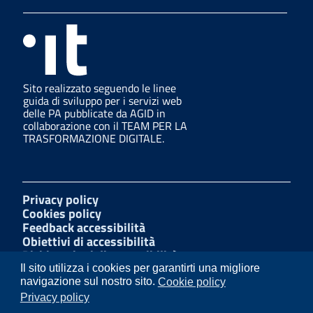
Sito realizzato seguendo le linee
guida di sviluppo per i servizi web
delle PA pubblicate da AGID in
collaborazione con il TEAM PER LA
TRASFORMAZIONE DIGITALE.
Privacy policy
Cookies policy
Feedback accessibilità
Obiettivi di accessibilità
Dichiarazioni di accessibilità
Amministrazione Trasparente
Il sito utilizza i cookies per garantirti una migliore
Mappa del sito
navigazione sul nostro sito.
Cookie policy
Segnalazioni di illecito
Privacy policy
W3C Css