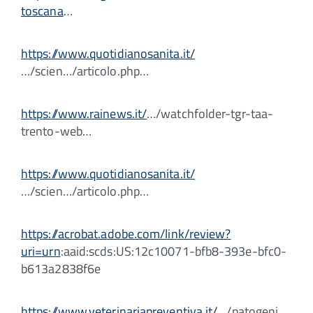
toscana
…
https://www.quotidianosanita.it/
…/scien…/articolo.php…
https://www.rainews.it/
…/watchfolder-tgr-taa-
trento-web…
https://www.quotidianosanita.it/
…/scien…/articolo.php…
https://acrobat.adobe.com/link/review?
uri=urn
:aaid:scds:US:12c10071-bfb8-393e-bfc0-
b613a2838f6e
https://www.veterinariapreventiva.it/
…/patogeni…