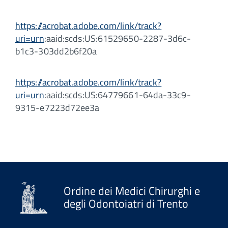
https://acrobat.adobe.com/link/track?
uri=urn
:aaid:scds:US:61529650-2287-3d6c-
b1c3-303dd2b6f20a
https://acrobat.adobe.com/link/track?
uri=urn
:aaid:scds:US:64779661-64da-33c9-
9315-e7223d72ee3a
Ordine dei Medici Chirurghi e
degli Odontoiatri di Trento