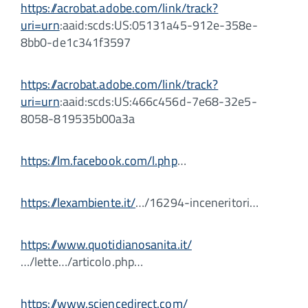
https://acrobat.adobe.com/link/track?
uri=urn
:aaid:scds:US:05131a45-912e-358e-
8bb0-de1c341f3597
https://acrobat.adobe.com/link/track?
uri=urn
:aaid:scds:US:466c456d-7e68-32e5-
8058-819535b00a3a
https://lm.facebook.com/l.php
…
https://lexambiente.it/
…/16294-inceneritori…
https://www.quotidianosanita.it/
…/lette…/articolo.php…
https://www.sciencedirect.com/