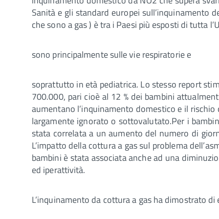
inquinamento domestico da NO2 che supera svariate 
Sanità e gli standard europei sull’inquinamento del
che sono a gas ) è tra i Paesi più esposti di tutta l
sono principalmente sulle vie respiratorie e
soprattutto in età pediatrica. Lo stesso report sti
700.000, pari cioè al 12 % dei bambini attualment
aumentano l’inquinamento domestico e il rischio d
largamente ignorato o sottovalutato.Per i bambini
stata correlata a un aumento del numero di giorni
L’impatto della cottura a gas sul problema dell’asm
bambini è stata associata anche ad una diminuzione 
ed iperattività.
L’inquinamento da cottura a gas ha dimostrato di es