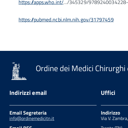
https://apps.who.int/
…/345329/9789240034228-
https://pubmed.ncbi.nlm.nih.gov/31797459
Ordine dei Medici Chirurghi 
Indirizzi email
Uffici
Email Segreteria
Indirizzo
info@ordinemedicitn.it
Via V. Zambra