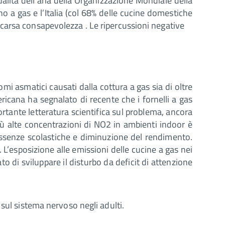
alità dell’aria della Organizzazione Mondiale della
no a gas e l’Italia (col 68% delle cucine domestiche
’è scarsa consapevolezza . Le ripercussioni negative
mi asmatici causati dalla cottura a gas sia di oltre
icana ha segnalato di recente che i fornelli a gas
tante letteratura scientifica sul problema, ancora
iù alte concentrazioni di NO2 in ambienti indoor è
 assenze scolastiche e diminuzione del rendimento.
 L’esposizione alle emissioni delle cucine a gas nei
o di sviluppare il disturbo da deficit di attenzione
sul sistema nervoso negli adulti.