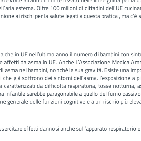
volte all’anno il limite fissato nelle linee guida per la qu
l’aria esterna. Oltre 100 milioni di cittadini dell’UE cucina
’Unione ai rischi per la salute legati a questa pratica , ma c
ma che in UE nell’ultimo anno il numero di bambini con sinto
e affetti da asma in UE. Anche L’Associazione Medica Amer
i asma nei bambini, nonché la sua gravità. Esiste una impor
 che già soffrono dei sintomi dell’asma, l’esposizione a p
 caratterizzati da difficoltà respiratoria, tosse notturna,
a infantile sarebbe paragonabile a quello del fumo passivo.
generale delle funzioni cognitive e a un rischio più elevat
ercitare effetti dannosi anche sull’apparato respiratorio e 