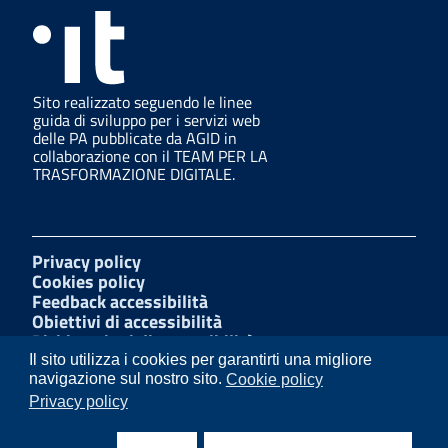
Sito realizzato seguendo le linee
guida di sviluppo per i servizi web
delle PA pubblicate da AGID in
collaborazione con il TEAM PER LA
TRASFORMAZIONE DIGITALE.
Privacy policy
Cookies policy
Feedback accessibilità
Obiettivi di accessibilità
Dichiarazioni di accessibilità
Amministrazione Trasparente
Il sito utilizza i cookies per garantirti una migliore
Mappa del sito
navigazione sul nostro sito.
Cookie policy
Segnalazioni di illecito
Privacy policy
W3C Css