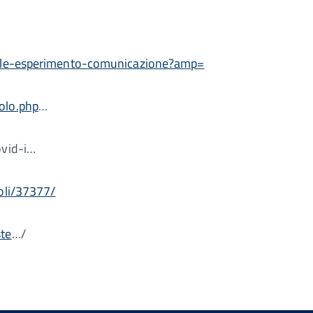
ssale-esperimento-comunicazione?amp=
olo.php
…
ovid-i…
coli/37377/
ste
…/