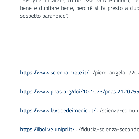
“Bisogna imparare, come osserva M.Polidoro, nel
bene e dubitare bene, perché si fa presto a du
sospetto paranoico”.
https://www.scienzainrete.it/
…/piero-angela…/20
https://www.pnas.org/doi/10.1073/pnas.212075
https://www.lavocedeimedici.it/
…/scienza-comun
https://ilbolive.unipd.it/
…/fiducia-scienza-second