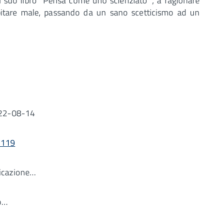
 suo libro “Pensa come uno scienziato “, a ragionare
bitare male, passando da un sano scetticismo ad un
22-08-14
5119
icazione…
o…