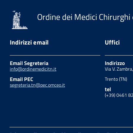
Ordine dei Medici Chirurghi 
Indirizzi email
Uffici
Email Segreteria
Indirizzo
info@ordinemedicitn.it
Via V. Zambra
Email PEC
Trento (TN)
segreteria.tn@pec.omceo.it
tel
(+39) 0461 8