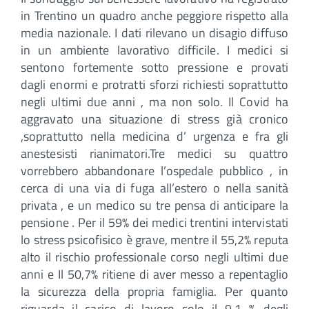
in Trentino un quadro anche peggiore rispetto alla
media nazionale. I dati rilevano un disagio diffuso
in un ambiente lavorativo difficile. I medici si
sentono fortemente sotto pressione e provati
dagli enormi e protratti sforzi richiesti soprattutto
negli ultimi due anni , ma non solo. Il Covid ha
aggravato una situazione di stress già cronico
,soprattutto nella medicina d’ urgenza e fra gli
anestesisti rianimatori.Tre medici su quattro
vorrebbero abbandonare l’ospedale pubblico , in
cerca di una via di fuga all’estero o nella sanità
privata , e un medico su tre pensa di anticipare la
pensione . Per il 59% dei medici trentini intervistati
lo stress psicofisico è grave, mentre il 55,2% reputa
alto il rischio professionale corso negli ultimi due
anni e Il 50,7% ritiene di aver messo a repentaglio
la sicurezza della propria famiglia. Per quanto
riguarda il carico di lavoro solo il 9,1 % degli