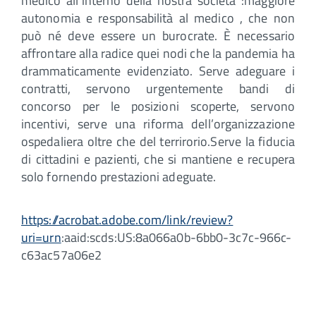
medico all’interno della nostra società :maggiore
autonomia e responsabilità al medico , che non
può né deve essere un burocrate. È necessario
affrontare alla radice quei nodi che la pandemia ha
drammaticamente evidenziato. Serve adeguare i
contratti, servono urgentemente bandi di
concorso per le posizioni scoperte, servono
incentivi, serve una riforma dell’organizzazione
ospedaliera oltre che del terrirorio.Serve la fiducia
di cittadini e pazienti, che si mantiene e recupera
solo fornendo prestazioni adeguate.
https://acrobat.adobe.com/link/review?
uri=urn
:aaid:scds:US:8a066a0b-6bb0-3c7c-966c-
c63ac57a06e2