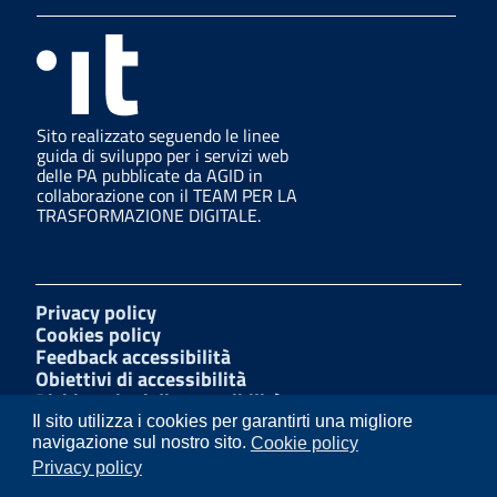
Sito realizzato seguendo le linee
guida di sviluppo per i servizi web
delle PA pubblicate da AGID in
collaborazione con il TEAM PER LA
TRASFORMAZIONE DIGITALE.
Privacy policy
Cookies policy
Feedback accessibilità
Obiettivi di accessibilità
Dichiarazioni di accessibilità
Amministrazione Trasparente
Il sito utilizza i cookies per garantirti una migliore
Mappa del sito
navigazione sul nostro sito.
Cookie policy
Segnalazioni di illecito
Privacy policy
W3C Css