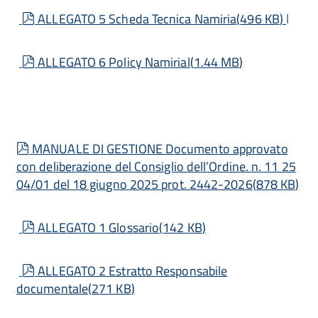
pdf
ALLEGATO 5 Scheda Tecnica Namiria
(
496 KB
)
l
pdf
ALLEGATO 6 Policy Namirial
(
1.44 MB
)
pdf
MANUALE DI GESTIONE Documento approvato
con deliberazione del Consiglio dell’Ordine. n. 11 25
04/01 del 18 giugno 2025 prot. 2442-2026
(
878 KB
)
pdf
ALLEGATO 1 Glossario
(
142 KB
)
pdf
ALLEGATO 2 Estratto Responsabile
documentale
(
271 KB
)