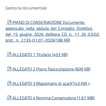
Gestione documentale:
pdf
PIANO DI CONSERVAZIONE Documento
approvato nella seduta del Consiglio Direttivo
del 15 giugno 2026 delibera CD n
.
11 26 03/02
prot. n. 2133-01.07-2026
(
186 KB
)
pdf
ALLEGATO 1 Titolario
(
453 KB
)
pdf
ALLEGATO 2 Piano Fascicolazione
(
609 KB
)
pdf
ALLEGATO 3 Massimario di scart
(
143 KB
)
o
pdf
ALLEGATO 4 Nomina Conservatore
(
1.67 MB
)