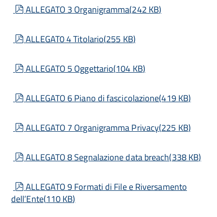
pdf
ALLEGATO 3 Organigramma
(
242 KB
)
pdf
ALLEGAT0 4 Titolario
(
255 KB
)
pdf
ALLEGATO 5 Oggettario
(
104 KB
)
pdf
ALLEGATO 6 Piano di fascicolazione
(
419 KB
)
pdf
ALLEGATO 7 Organigramma Privacy
(
225 KB
)
pdf
ALLEGATO 8 Segnalazione data breach
(
338 KB
)
pdf
ALLEGATO 9 Formati di File e Riversamento
dell’Ente
(
110 KB
)