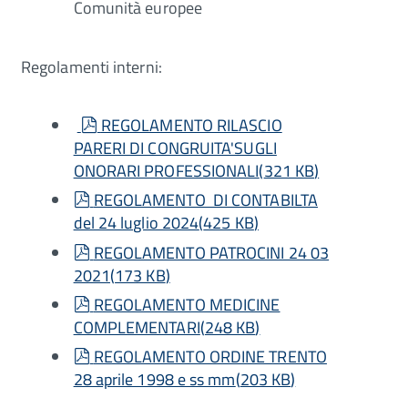
Comunità europee
Regolamenti interni:
pdf
REGOLAMENTO RILASCIO
PARERI DI CONGRUITA'SUGLI
ONORARI PROFESSIONALI
(
321 KB
)
pdf
REGOLAMENTO DI CONTABILTA
del 24 luglio 2024
(
425 KB
)
pdf
REGOLAMENTO PATROCINI 24 03
2021
(
173 KB
)
pdf
REGOLAMENTO MEDICINE
COMPLEMENTARI
(
248 KB
)
pdf
REGOLAMENTO ORDINE TRENTO
28 aprile 1998 e ss mm
(
203 KB
)