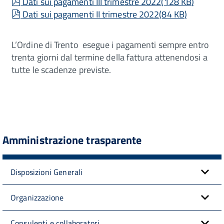
pdf
Dati sui pagamenti III trimestre 2022
(
128 KB
)
pdf
Dati sui pagamenti II trimestre 2022
(
84 KB
)
L’Ordine di Trento esegue i pagamenti sempre entro
trenta giorni dal termine della fattura attenendosi a
tutte le scadenze previste.
Amministrazione trasparente
Disposizioni Generali
Organizzazione
Consulenti e collaboratori